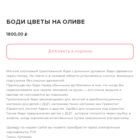
БОДИ ЦВЕТЫ НА ОЛИВЕ
1800,00
₽
Добавить в корзину
Мягкий хлопковый трикотажный боди с длинным рукавом. Боди одевается
через голову. На плече и в паховой области установлены кнопки. Фиксация
подгузника без лишних движений.
Преимущество боди перед обычными футболками в том, что когда Вы
пересаживаете или несете человека на руках — его спина закрыта и
одежда не скатывается до подмышек.
Трикотажный боди рекомендован для занятий в реабилитационных
костюмах для детей с ДЦП, например таких костюмах как Гравистат
(Гравитон), костюм Адели и другие. Удобен для ношения под корсетом.
Также боди предназначен детям с ДЦП , которые питаются через трубку в
животе, когда кормление естественным путем невозможно (гастростома).
Одежду на нашем сайте вы можете приобрести через электронные
сертификаты ТСР.
Ткань: Кулирка