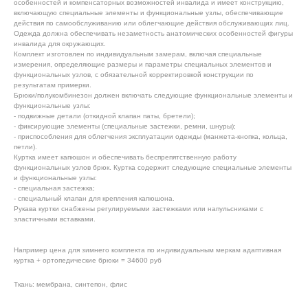
особенностей и компенсаторных возможностей инвалида и имеет конструкцию,
включающую специальные элементы и функциональные узлы, обеспечивающие
действия по самообслуживанию или облегчающие действия обслуживающих лиц.
Одежда должна обеспечивать незаметность анатомических особенностей фигуры
инвалида для окружающих.
Комплект изготовлен по индивидуальным замерам, включая специальные
измерения, определяющие размеры и параметры специальных элементов и
функциональных узлов, с обязательной корректировкой конструкции по
результатам примерки.
Брюки/полукомбинезон должен включать следующие функциональные элементы и
функциональные узлы:
- подвижные детали (откидной клапан паты, бретели);
- фиксирующие элементы (специальные застежки, ремни, шнуры);
- приспособления для облегчения эксплуатации одежды (манжета-кнопка, кольца,
петли).
Куртка имеет капюшон и обеспечивать беспрепятственную работу
функциональных узлов брюк. Куртка содержит следующие специальные элементы
и функциональные узлы:
- специальная застежка;
- специальный клапан для крепления капюшона.
Рукава куртки снабжены регулируемыми застежками или напульсниками с
эластичными вставками.
Например цена для зимнего комплекта по индивидуальным меркам адаптивная
куртка + ортопедические брюки = 34600 руб
Ткань: мембрана, синтепон, флис