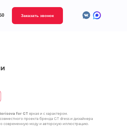
-50
Заказать звонок
ЛИ
Borisova for GT
яркая и с характером.
 совместного проекта бренда GT dress и дизайнера
го современную моду и авторскую иллюстрацию.