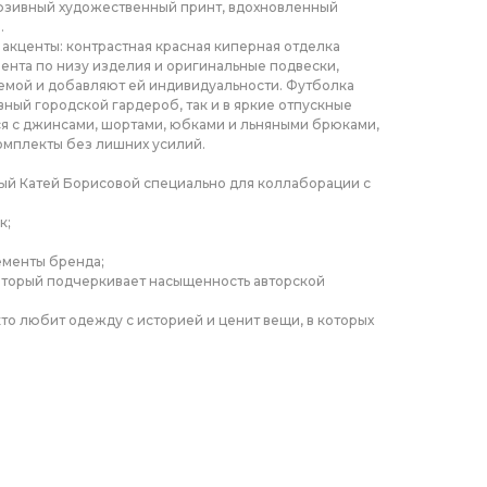
люзивный художественный принт, вдохновленный
.
кценты: контрастная красная киперная отделка
лента по низу изделия и оригинальные подвески,
емой и добавляют ей индивидуальности. Футболка
вный городской гардероб, так и в яркие отпускные
ся с джинсами, шортами, юбками и льняными брюками,
омплекты без лишних усилий.
ный Катей Борисовой специально для коллаборации с
к;
ементы бренда;
который подчеркивает насыщенность авторской
кто любит одежду с историей и ценит вещи, в которых