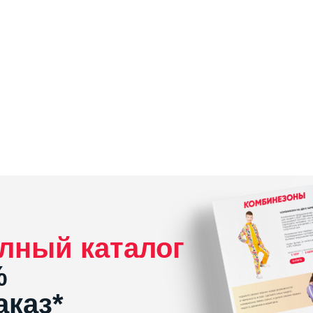
лный каталог
%
аказ*