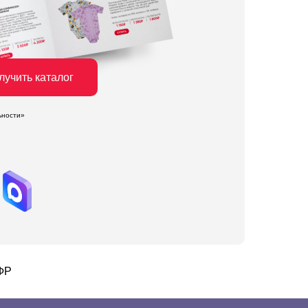
лучить каталог
ьности»
СФР