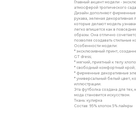
Главный акцент модели - экск
атмосферой тропического сада
Дизайн дополняют фирменные а
рукава, зеленая декоративная 
которые делают модель узнава
легко впишется как в повседне
образы. Она отлично сочетает
позволяя создавать стильные к
Особенности модели:
* эксклюзивный принт, создан
GT dress;
* мягкий, приятный к телу хлопо
* свободный комфортный крой;
* фирменные декоративные эл
* универсальный белый цвет, 
иллюстрации.
Эта футболка создана для тех, 
мода становится искусством.
Ткань: кулирка
Состав: 95% хлопок 5% лайкры