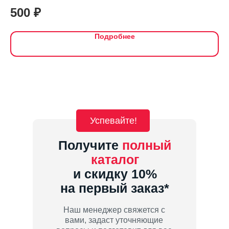
вокруг шеи на двойные кпопочки. Эта базовая вещь отлично дополнит
500
₽
3
Ваш гардероб. Сухо, красиво и комфортно.
Ткань: два слоя хлопка, между ними полиэстер, сдерживающий влагу.
Подробнее
Успевайте!
Получите
полный
каталог
и скидку 10%
на первый заказ*
Наш менеджер свяжется с
вами, задаст уточняющие