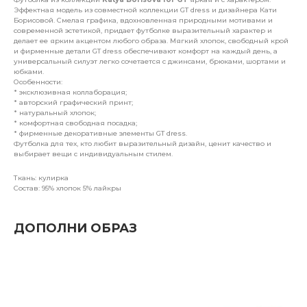
Эффектная модель из совместной коллекции GT dress и дизайнера Кати
Борисовой. Смелая графика, вдохновленная природными мотивами и
современной эстетикой, придает футболке выразительный характер и
делает ее ярким акцентом любого образа. Мягкий хлопок, свободный крой
и фирменные детали GT dress обеспечивают комфорт на каждый день, а
универсальный силуэт легко сочетается с джинсами, брюками, шортами и
юбками.
Особенности:
* эксклюзивная коллаборация;
* авторский графический принт;
* натуральный хлопок;
* комфортная свободная посадка;
* фирменные декоративные элементы GT dress.
Футболка для тех, кто любит выразительный дизайн, ценит качество и
выбирает вещи с индивидуальным стилем.
Ткань: кулирка
Состав: 95% хлопок 5% лайкры
ДОПОЛНИ ОБРАЗ