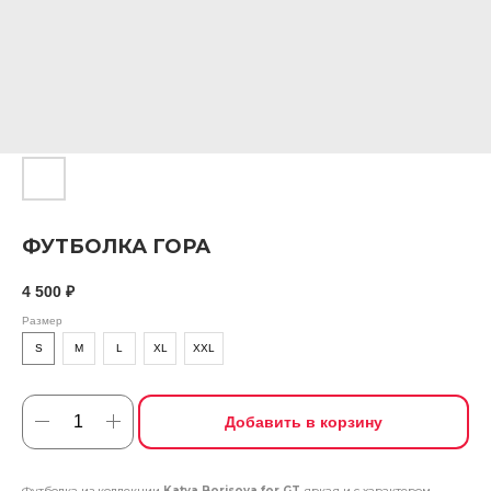
ФУТБОЛКА ГОРА
4 500
₽
Размер
S
M
L
XL
XXL
Добавить в корзину
Футболка из коллекции
Katya Borisova for GT
яркая и с характером.