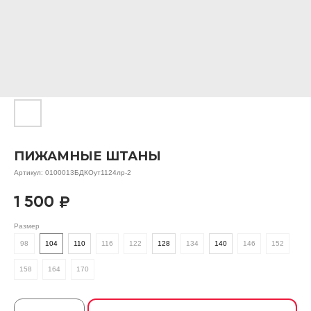
ПИЖАМНЫЕ ШТАНЫ
Артикул:
0100013БДКОут1124лр-2
1 500
₽
Размер
98
104
110
116
122
128
134
140
146
152
158
164
170