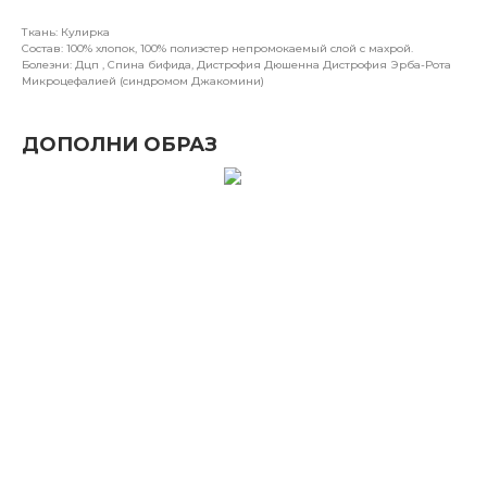
Ткань: Кулирка
Состав: 100% хлопок, 100% полиэстер непромокаемый слой с махрой.
Болезни: Дцп , Спина бифида, Дистрофия Дюшенна Дистрофия Эрба-Рота
Микроцефалией (синдромом Джакомини)
ДОПОЛНИ ОБРАЗ