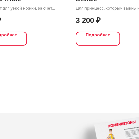
 для узкой ножки, за счет
Для принцесс, которым важны 
 резинки и уменьшение
комфорт, и стиль. Платье-шорт
₽
3 200
₽
в щиколотке.
"Ариана" с секретом: внизу - шо
сверху - легкое платье. Удобны
застежки скрыты, а внешний вид
дробнее
Подробнее
все 100%.