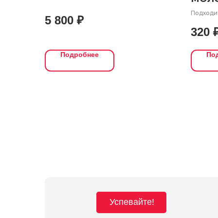
Подходит
5 800
₽
широкой
320
объема 
Подробнее
По
Успевайте!