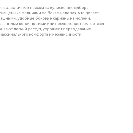
я с эластичным поясом на кулиске для выбора
снащённые молниями по бокам изделия, что делает
ашными, удобные боковые карманы на молнии.
ованными конечностями или носящих протезы, ортезы
чивают лёгкий доступ, упрощают переодевание.
максимального комфорта и независимости.