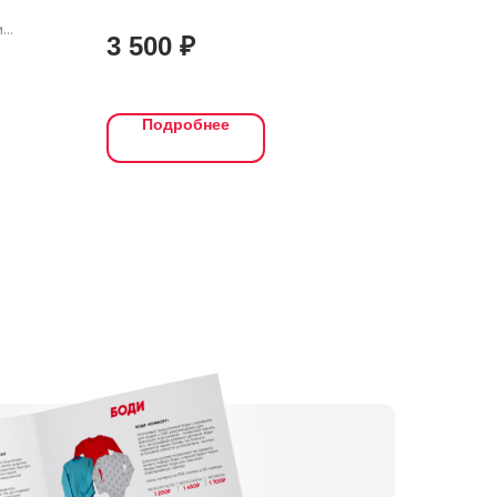
и
3 500
₽
ы
рты,
е
 - на
Подробнее