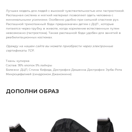
Лучшая модель для людей с высокой чувствительностью или гастростомой.
Распашная система и мягкий материал позволяют одеть человека с
минимальными усилиями. Особенно удобно при сильной спастике рук.
Распашной трикотажный боди предназначен детям с ДЦП , которые
питаются через трубку в животе, когда кормление естественным путем
невозможно (гастростома). Также распашной боди удобен для занятий в
реабилитационных костюмах.
Одежду на нашем сайте вы можете приобрести через электронные
сертификаты ТСР.
Ткань: кулирка
Состав: 95% хлопок 5% лайкры
Болезни: ДЦП, Спина бифида, Дистрофия Дюшенна Дистрофия Эрба-Рота
Микроцефалией (синдромом Джакомини)
ДОПОЛНИ ОБРАЗ