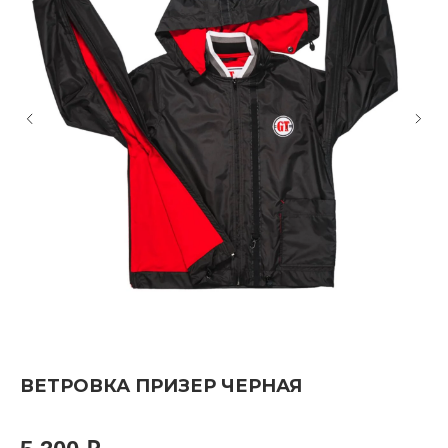
ВЕТРОВКА ПРИЗЕР ЧЕРНАЯ
П
Для
с с
скр